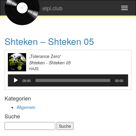
elpi.club
Shteken – Shteken 05
„Tolerance Zero“
Shteken - Shteken 05
HAZE
Audio-
00:00
00:00
Player
Kategorien
Allgemein
Suche
Suche
nach: